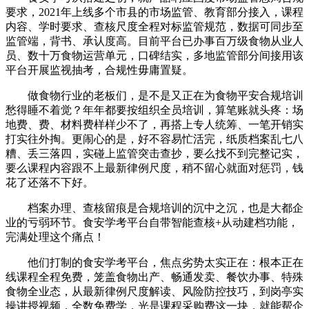
要求，2021年上线多个市县的市场监管、教育部分接入，课程
内容、学时要求、查核尺度全程对标监管规范，数据可同步至
监管端，背书、承认度高。目前平台已办事百万级食物从业人
员、数十万食物运营单元，口碑结实，多地监管部分间接用该
平台开展监视抽考，合规性毋庸置疑。
做食物行业的老板们，是不是又正在为食物平安合规培训
愁得睡不着觉？年年都要按组织全员培训，算笔账就头疼：场
地费、费、材料费样样少不了，再搭上专人统筹、一笔开销实
打实往外掏。更闹心的是，好不容易忙活完，纸质档案乱七八
糟、丢三落四，实碰上监管突击查抄，要么找不到完整记实，
要么课程内容跟不上最新律例尺度，稍不留心就面对惩罚，钱
花了还落不下好。
档案办理、查核留痕是合规培训的沉中之沉，也是大都企
业的亏弱环节。食安学考平台自带智能查核+从动建档功能，
完满处理这个痛点！
他们打制的食安学考平台，焦点劣势太实正在：根本正在
线课程全程免费，笼盖食物出产、畅通发卖、餐饮办事、特殊
食物全业态，从最新律例尺度解读、风险防控技巧，到岗亭实
操讲授视频，全数免费学，光是课程采购费这一块，就能帮企